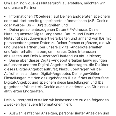
deutlich gesunken und es gibt auch deutlich
weniger Menschen in Quarantäne. Die britische
Corona-Mutante macht inzwischen rund 90
Prozent der Infektionen in Wuppertal aus. Die als
ebenfalls gefährlich geltende indische Mutation
wurde bislang zweimal nachgewiesen, hinzu
kommen fünf Verdachtsfälle. Die Corona-Inzidenz
liegt heute (2.6.) bei knapp 45.
Veröffentlicht:
Mittwoch, 02.06.2021 14:10
Anzeige
Anzeige