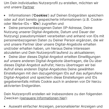
Leugnern und auch offensichtlich Impfgegnern
buhte den CDU-Politiker derart laut aus, dass Rede
und Diskussion kaum möglich waren. Spahn hat als
Bundes-Gesundheitsminister einen der wichtigsten
Posten in der Corona-Krise. Der Politiker war hier
in der Stadt eigentlich zu Gast, um für die CDU und
deren Oberbürgermeister-Kandidaten Uwe
Schneidewind zu werben.
Veröffentlicht:
Dienstag, 25.08.2020 06:08
Anzeige
Anzeige