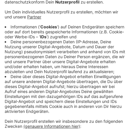
erst einmal nichts. Die NRW-Verordnung tritt ab
heute in Kraft. In Wuppertal liegt die Inzidenz
weiter über 100. In unserer Stadt gilt die
Notbremse schon, allerdings mit Ausnahmen. Mit
der Test-Option darf der Einzelhandel
offenbleiben. Für Krisenstabsleiter Slawig gibt es
hier zu viele Ausnahmen. Die Zahlen blieben
erschreckend hoch. Wuppertal hat aber auch
schärfere Regeln, die über die landesweite
Verordnung hinausgehen, beispielsweise bei den
Kontaktbeschränkungen oder beim Sport. Der
Krisenstab wartet auf die landesweiten
Regelungen, kann sich aber vorstellen, Ausnahmen
wie die Test-Option wieder rückgängig zu machen.
Veröffentlicht:
Mittwoch, 07.04.2021 13:47
Anzeige