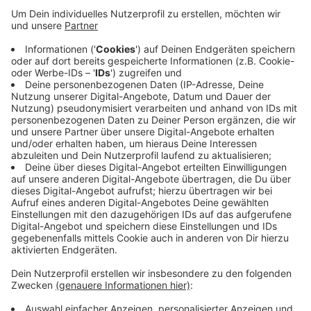
Lehrer wünschen sich bei den Quarantäne-
Entscheidungen des Gesundheitsamtes mehr
Transparenz. Und einige Quarantänemaßnahmen
sollen unnötig lang dauern, weil das
Gesundheitsamt zu wenig Personal habe.
Außerdem machen sich viele Lehrer Sorgen um
das notwendige Lüften. Bei hohen Temperaturen
war das kein Problem, aber jetzt hat die kalte
Jahreszeit begonnen.
Veröffentlicht:
Freitag, 25.09.2020 06:00
Anzeige