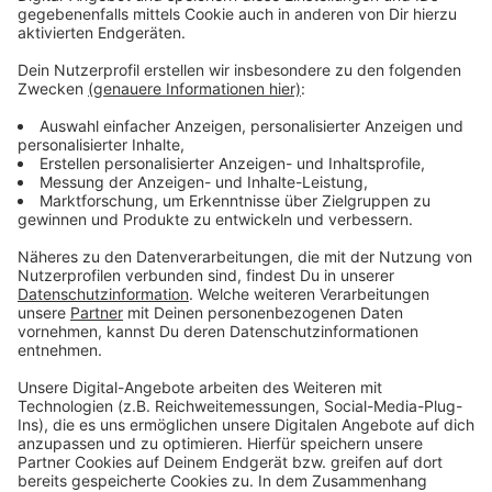
Anzeige
Wir benötigen Ihre
Zustimmung, um den YouTube
Video-Service zu laden!
Wir verwenden einen Service eines
Drittanbieters, um Videoinhalte
einzubetten. Dieser Service kann
Daten zu Ihren Aktivitäten
sammeln. Bitte lesen Sie die
Details durch und stimmen Sie der
Nutzung des Service zu, um dieses
Video anzusehen.
Mehr Informationen
Werbevideo zum "Micrashell"-Schutzanzug
Akzeptieren