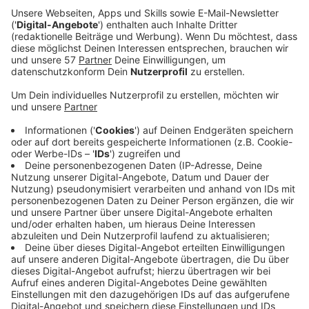
Anzeige
Konzerte könnten demnächst aussehen, als ob sie auf
dem Mond stattfinden. Die Firma "Production Club"
hat einen Anzug entworfen, der uns vor dem
Coronavirus schützen soll. Der sogenannte
"Micrashell"-Schutzanzug soll laut
Webside
einen
Helm mit eingebautem Filtersystem und eine Reihe
von LED-Beleuchtungen haben. Außerdem soll es
möglich sein, Druckbehälter in den Anzug zu bauen,
damit man während den Anzug trägt sogar etwas
trinken kann. Was auf den ersten Blick nach einer
coolen Idee aussieht, könnte aber spätestens an den
Kosten scheitern. Wer kauft sich schon neben dem
teuren Konzertticket noch einen Anzug, der
mindestens das gleiche kostet?