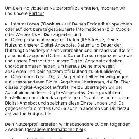
Tage dauert, bis das Ergebnis mitgeteilt wird,
sollte eigentlich nicht sein - passiere aber, sagt
Sozialdezernent Stefan Kühn. Er rechnet mit einer
Verbesserung, weil die Test-Kapazitäten ab
morgen größer sein werden und mehr Menschen
da sind, die die Patienten danach informieren.
Dabei sei es immer wichtiger, die Wuppertaler zu
informieren, bei denen der Test eine Corona-
Infektion ergeben hat. Die Negativ-Ergebnisse
würden auch mitgeteilt, das sei aber nur die zweite
Priorität.
Veröffentlicht:
Freitag, 27.03.2020 15:50
Anzeige