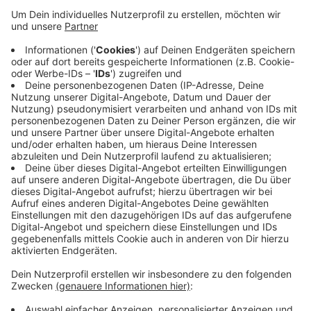
Damit liegt unsere Stadt weiter deutlich unter dem
bundesweiten Wert, aber innerhalb von NRW
stehen wir auf dem fünften Platz der schlimmsten
Corona-Hotspots. Über 2.300 Menschen aus
Wuppertal sind aktuell infiziert. In den
verschiedenen Altersgruppen gibt es in Wuppertal
mittlerweile auch zwei, bei denen die Inzidenz über
1.000 liegt: Am stärksten betroffen sind die zehn-
bis 14-Jährigen (1.227), gefolgt von den Fünf- bis
Neunjährigen (1.020).
Veröffentlicht:
Dienstag, 07.12.2021 09:05
Anzeige