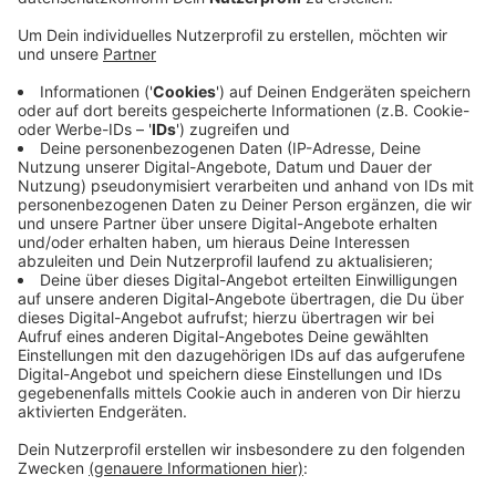
Schornstein kommt, ist der Staat zurzeit
machtlos. Selbst wenn die Gesetzeslücke
geschlossen ist, gibt es noch Übergangsfristen
für bestehende Firmen. Wenn Coroplast die Fristen
voll ausnutzt, kommt es alleine dadurch auf fünf
Monate. Und noch besteht die Gesetzeslücke. Der
Bundesrat hat zwar vor zehn Tagen beschlossen,
sie zu schließen, aber auch der Bundestag muss
noch zustimmen. Informationen der Stadt zu dem
Fall gibt es
hier
.
Veröffentlicht:
Montag, 15.06.2020 06:11
Anzeige