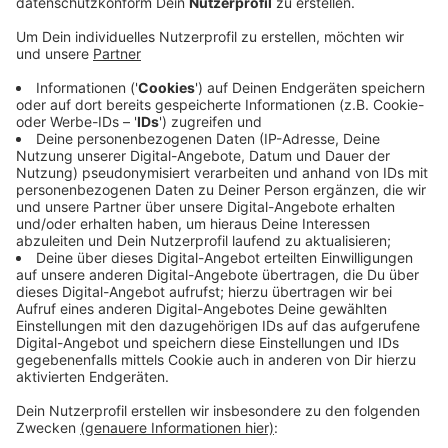
alles Mögliche. Weihnachten, Silvester, Karneval,
Kindererziehung, Alltägliches und Besonderes,
Fremdgehen, Alkohol, Streiten und Lieben. Den
Podcast gibt es kostenlos bei Spotify und da
gehört er seit Monaten zu den beliebtesten und er
ist vor kurzem mit dem Deutschen Podcastpreis
ausgezeichnet worden. Natürlich liegt das daran,
dass Charlotte Roche als Moderatorin und
Buchautorin sehr bekannt ist. Und bekannt dafür,
dass ihr nichts zu peinlich oder intim ist. Aber die
Gespräche der beiden sind auch wirklich sehr
ehrlich und authentisch. Ich finde nicht alles gut,
was die beiden sagen, aber ich höre gerne zu.
Veröffentlicht:
Freitag, 01.05.2020 07:19
Anzeige