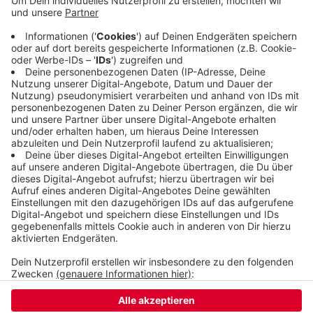
es in diesem Stadtteil keine Leih-Scooter. Die SPD
führt das auf die harte Haltung der
Bezirksvertretung zurück. Außerdem bezweifelt
sie, dass die Roller einen positiven Effekt auf den
Klimaschutz haben.
Veröffentlicht:
Montag, 16.10.2023 09:57
Anzeige
Anzeige
Anzeige