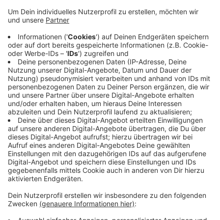
Frau gerammt - sie kam mit schweren
Verletzungen ins Krankenhaus. Bei dem
Zusammenstoß wurde auch ein geparktes Auto
beschädigt. Danach konnte ein viertes Auto nicht
rechtzeitig bremsen und fuhr auch noch auf. Erst
wurden die Verletzten versorgt, dann die Autos
abgeschleppt, die Polizei machte aufwendigere
Fotos und die Feuerwehr musste die Straße
reinigen. Deshalb war die Straße fast dreieinhalb
Stunden gesperrt.
Veröffentlicht:
Montag, 18.09.2023 14:27
Anzeige