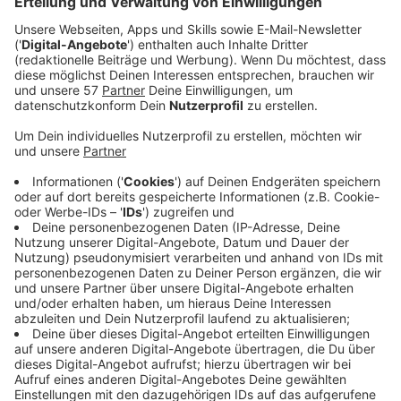
namhafter Cronenberger Firmen verkauft und
verlost. Ein Teil der Rathausstraße bleibt bis
morgen um 12 Uhr gesperrt. Deshalb fahren auch
viele Buslinien anders.
Die Linien CE65, 625 und NE7 sowie die
Einsatzwagen E872 und E877 werden zwischen den
Haltestellen Unterkirchen und Amboßstraße in
beiden Fahrtrichtungen über Amboßstraße -
Lindenallee umgeleitet. Die Haltestelle Cronenberg
Rathaus kann während des Umleitungszeitraumes
nicht angefahren werden und entfällt. Für die
ebenfalls entfallende Haltestelle Amboßstraße ist
eine Ersatzhaltestelle eingerichtet.
Die Linie 633 wird zwischen den Haltestellen
Cronenberg Stadtbad und Amboßstraße in beiden
Fahrtrichtungen über die Amboßstraße
umgeleitet. Die Haltestellen Cronenberg Rathaus