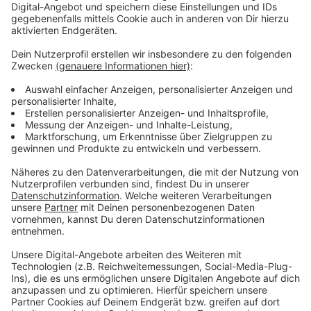
und Unterkirchen können während des
Umleitungszeitraumes nicht angefahren werden
und entfallen. Für die ebenfalls entfallende
Haltestelle Amboßstraße ist eine Ersatzhaltestelle
eingerichtet.
Der Bürgerbus Cronenberg wird in Richtung
Hintersudberg über Amboßstraße - Lindenallee
umgeleitet. Die Haltestelle Cronenberg Rathaus
kann während des Umleitungszeitraumes nicht
angefahren werden und entfällt. Für die ebenfalls
entfallende Haltestelle Amboßstraße ist eine
Ersatzhaltestelle eingerichtet. In Fahrtrichtung
Kohlfurth entfällt die Stichfahrt zur Haltestelle
Einkaufszentrum.
Durch die Umleitung kann es zu Verspätungen
kommen. Bitte beachten Sie die Aushänge an den
Haltestellen vor Ort!