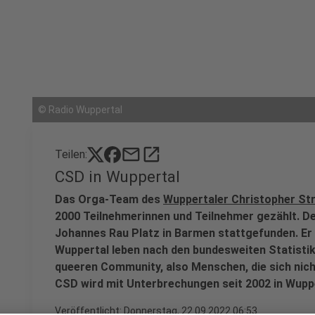
©
Radio Wuppertal
mail
open_in_new
Teilen:
CSD in Wuppertal
Das Orga-Team des
Wuppertaler Christopher St
2000 Teilnehmerinnen und Teilnehmer gezählt. 
Johannes Rau Platz in Barmen stattgefunden. Er wi
Wuppertal leben nach den bundesweiten Statisti
queeren Community, also Menschen, die sich nich
CSD wird mit Unterbrechungen seit 2002 in Wuppe
Veröffentlicht:
Donnerstag, 22.09.2022 06:53