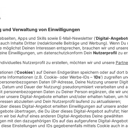
Anzeige
CSD: die Reporterin unterwegs
Anzeige
CSD: auch der Oberbürgermeister ist dabei