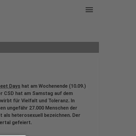
menu
reet Days
hat am Wochenende (10.09.)
Der CSD hat am Samstag auf dem
rbt für Vielfalt und Toleranz. In
ken ungefähr 27.000 Menschen der
t als heterosexuell bezeichnen. Der
rtal gefeiert.