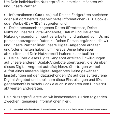
oben im Ranking aller in Deutschland
empfangbaren Radios. Ermittelt werden die
Einschaltquoten für alle Radiostationen über
telefonische Interviews, so ähnlich wie bei
Wahlumfragen. Wir freuen uns riesig und sagen
euch, unseren Hörerinnen und Hörern, ganz
herzlich danke für dieses großartige Ergebnis.
Veröffentlicht:
Mittwoch, 08.07.2026 12:58
Anzeige
Anzeige