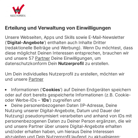
Hohe Rohstoffpreise locken die Diebe
Anzeige
Der ADAC muss immer mehr Autos wegen abgebauter
Katalysatoren in Werkstätten abschleppen. Ohne Kat
darf man nicht mehr mit seinem Auto fahren. Die
Karosserien sind viel zu laut und stoßen deutlich mehr
Schadstoffe aus. Doch warum sind die Kats so
interessant für Diebe? "Katalysatoren werden deshalb
geklaut, weil in ihnen wertvolle Rohstoffe verbaut
sind, zum Beispiel die Edelmetalle Palladium, Platin
und Rhodium", erklärt Thomas Müther vom ADAC.
Diese Metalle seien sehr teuer. Die Preise wären dafür
sehr stark angestiegen. Bedeutet: wenn die Diebe den
Katalysator an einen Schrotthändler verkaufen,