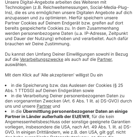
simpel in der Mitte des Bodens. Häufig würden laut
ADAC Opel Astra, Toyota Prius und VW Polo als
Automarken- und modelle genannt, bei denen
Katalysatoren gestohlen werden, generell aber auch
Benziner jeder Marke. Thomas Müther vom ADAC
beschreibt, wie die Täter vorgehen:
Für den Klau des Katalysators bocken die Täter
die Fahrzeuge auf, durchtrennen das Abgasrohr
vor und hinter dem Katalysator. Je nachdem, wo
das Fahrzeug steht, verwenden die Diebe auch
unterschiedliche Werkzeuge - an lauten Straßen
gerne mit einer Flex- oder Elektrosäge. In ruhigen
Wohngegenden versucht man sich mit einem
Auspuff- oder Ketten-Rohrabschneider. Das
Ganze geht rasend schnell, die Diebe sind dann
eben über alle Berge.