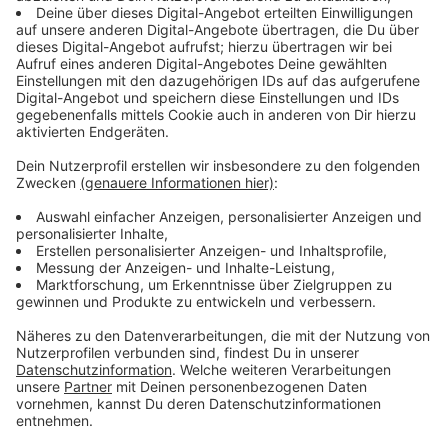
"bekommen sie mehrere hundert Euro dafür und das
Paradoxe dabei sind die recycelten Materialien. Die
landen absurderweise am Ende über Umwege wieder
beim Hersteller", so Müther.
Anzeige
Alter Opel Astra oder VW Golf häufig
betroffen
Anzeige
Der Fokus der Täter liegt nicht auf Luxusautos oder
Neuwagen. Der Katalysator wird am Motor installiert,
sodass er sich schneller erhitzen kann. Bei diesen
Wagen ist der Katalysator nur mit viel Aufwand und
Zeit herausnehmbar. Ganz anders bei älteren
Fahrzeugen. Denn dort liegt er relativ einfach und