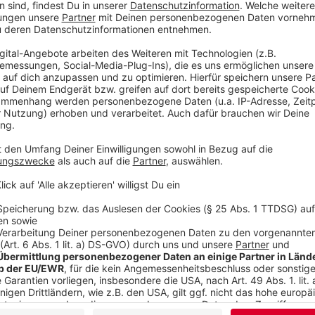
Ashauer/Voss
Gibt es infizierte in Wuppertal?
Anzeige
Ashauer/Voss
Verschwörungstheorien
Anzeige