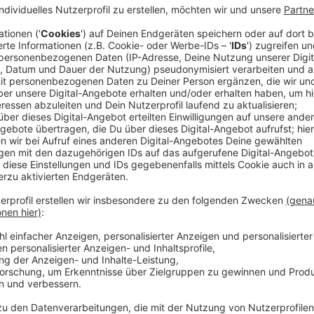
Kettenbriefe, Bilder und Videos, die Falschinfor
dahinter? Wir haben uns die Videos angeguckt u
Verschwörungstheorien-Forscher darüber.
Veröffentlicht:
Donnerstag, 30.01.2020 13:03
Anzeige
Ashauer/Voss
Fake Video
Anzeige