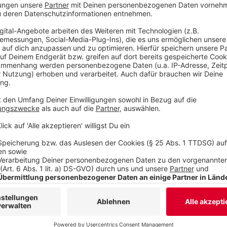
Anzeige
Wir benötigen Ihre Z
den YouTube Video
laden!
Wir verwenden einen S
Drittanbieters, um V
einzubetten. Dieser Servi
Ihren Aktivitäten sammeln.
die Details durch und s
Nutzung des Service zu, 
anzusehen
Mehr Informati
"Number 1" ist die neue Single von Nico Santos. Das
Akzeptieren
tatsächlich von ChatGPT schreiben lassen.