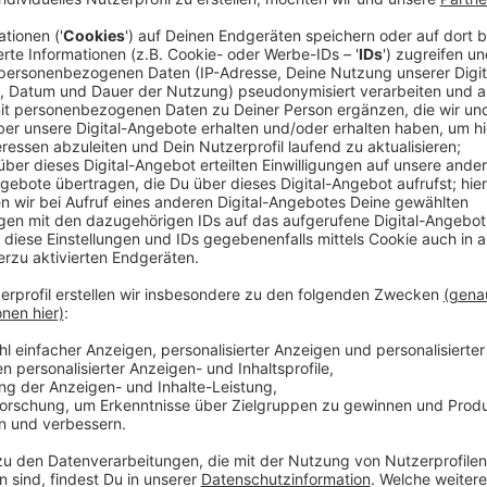
Anzeige
Die neue Single von Nico Santos hat einen unmissver
damit auf sich hat, hat der deutsche Popstar unser
erzählt. Die beiden unterhalten sich über das Thema 
wie über viele andere Themen im langen Interview. N
Erkrankung überstanden hat, stand bei uns Rede und 
Gespräch anhören.
Anzeige
Jürgen Bangert
Jürgen Bangert im Interview 