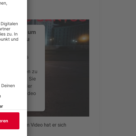
ustimmung, um
-Service zu
ervice eines
ideoinhalte
ce kann Daten zu
 Bitte lesen Sie
timmen Sie der
um dieses Video
.
onen
 Drehbuch zum Video hat er sich