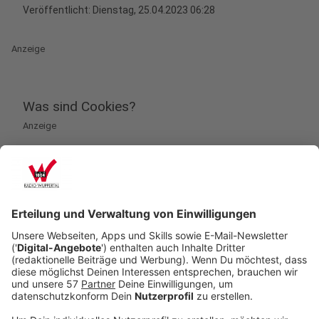
Veröffentlicht:
Dienstag, 25.04.2023 06:28
Anzeige
Was sind Cookies?
Anzeige
"Um es einfach auszudrücken: Cookies werden
gesetzt, wenn man zum Beispiel im Internet
surft oder eine Website besucht. Da gibt es
unterschiedliche Arten. Die einen sind notwendig,
um die Website an sich bereitzustellen, die
anderen dienen eher dem 'Tracking'. Das heißt, es
geht um die Wiedererkennung, damit uns
personalisierte Werbung bereit gestellt werden