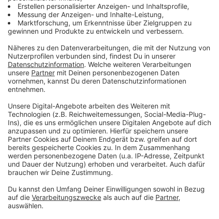
angestellt werden."
Anzeige
Wie lange werden die Daten von mir
gespeichert?
Anzeige
"Das ist letztlich ein Lösch-Anspruch, den man
unter bestimmten Voraussetzungen als
'Betroffener' hat. Das Ganze heißt 'Recht auf
Vergessenwerden', weil in der DSGVO
(Datenschutzgrundverordnung) angelegt ist,
dass eben nicht nur bei demjenigen, der meine
Daten erhoben, hat gelöscht wird. Sondern