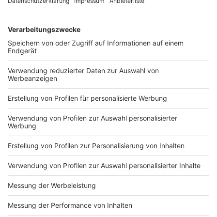
Wissens nach auch gar nicht so häufig
nachgefragt, dass Daten gelöscht werden."
Anzeige
Gibt es Prozesse die wir lieber nicht digital
machen sollten, um uns vor Datenraub zu
schützen?
Anzeige
"Ich würde per se nicht sagen, dass der analoge
Weg immer der sicherere ist. Wenn digitale
Prozesse gut und sicher aufgestellt sind, können
die absolut genutzt werden, ohne dass man ein
erhöhtes Risiko eingeht. Wir haben eher die
Erfahrung gemacht, dass bei diesem Vorgang,