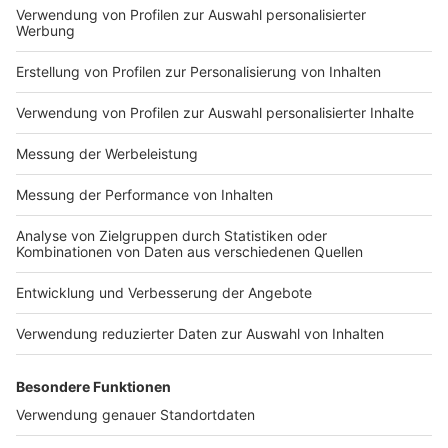
Anzeige
Strände in Haltern am See
Anzeige
In Haltern am See gibt es gleich zwei schöne
Möglichkeiten sich ans Wasser zu legen.
Mit seinem traumhaften Strand aus silbrig glänzendem
Feinsand und Badewasser in ausgezeichneter Qualität
ist der Silbersee II ein ideales Ziel für die ganze
Familie. Ob Sie nun den Tag auf dem weißen Sand oder
auf der Luftmatratze auf dem Wasser verbringen, ob
Sie Surfen, Schwimmen, Spazieren gehen oder einfach
nur eine Tasse Kaffee trinken möchten – hier ist für
jeden das Richtige dabei.