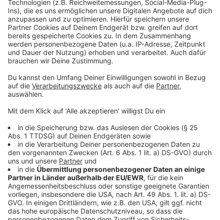
Menge Strandfeeling. Mit dem Blick auf den Rhein
findet man hier die perfekte Mischung aus Urbanem
und Erholung. Neben jeder Menge Sitzgelegenheiten
gibt es auch die Möglichkeit sich Getränke und Snacks
zu holen.
Zur Internetseite vom Stadtstrand Düsseldorf
Anzeige
Die Xantener Südsee
Anzeige
In der alten Römerstadt gibt es auch richtiges
Strandfeeling. Die durch Kiesabbau entstandenen
Seen Xantener Nord- und Xantener Südsee bieten ein
tolles Naherholungspaket. Neben einem Strand kann