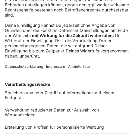
man auch um die einzelnen Seen spazieren gehen oder
auch den Ausflug mit einem Besuch im
Archäologischen Park verbinden.
Zur Internetseite der Xantener Südsee
Anzeige
MonBerg in Monheim
Anzeige
Die Strandbar findet ihr direkt auf den Rheinwiesen in
Monheim. Durch die erhöhte Lage gibt es einen tollen
Blick auf den Fluss. Und, dass wird Hundebesitzer
freuen: Die Vierbeiner sind in Monheim ausdrücklich
willkommen.
Zur Internetseite vom MonBerg