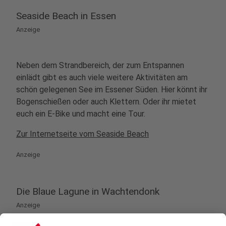
Seaside Beach in Essen
Anzeige
Neben dem Strandbereich, der zum Entspannen
einlädt gibt es auch viele weitere Aktivitäten am
schön gelegenen See im Essener Süden. Hier könnt ihr
Bogenschießen oder auch Klettern. Oder ihr mietet
euch ein E-Bike und macht eine Tour.
Zur Internetseite vom Seaside Beach
Anzeige
Die Blaue Lagune in Wachtendonk
Anzeige