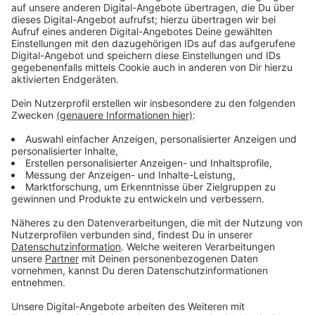
es einen Biergarten wo man sich Essen und Getränke
besorgen kann. Eintritt kostet es keinen.
Auch beim Tanzbrunnen in Deutz könnt ihr urbanes
Standfeeling auf mehr als 1000 Tonnen Sand erleben
mit Blick auf den Rhein und den Dom - im Beachclub
"km 689".
Zur Internetseite von "Playa"
Zur Internetseite vom "km 689"
Anzeige
Stadtstrand Düsseldorf
Anzeige
Es gibt zwar keinen Sand, ansonsten gibt es aber jede