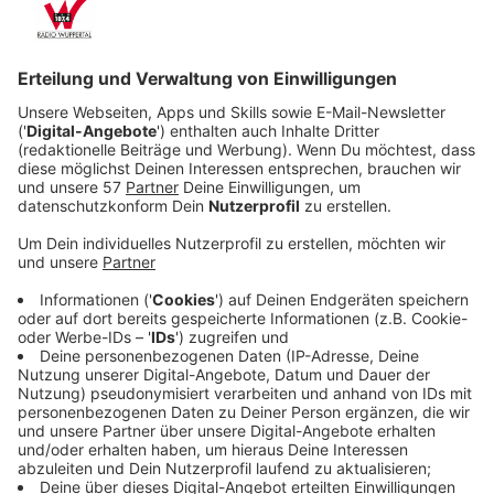
In der Nähe der niederländischen Grenze lädt die Blaue
Lagune zu diversen Wasseraktivitäten ein. Man kann
sich einfach an den Strand legen oder aber auch
Wakeboard fahren oder Stand-Up Paddeln betreiben.
Außerdem gibt es noch eine Art Kletterpark im
Wasser.
Zur Internetseite der Blauen Lagune
Anzeige
Stadtstrände in Köln
Anzeige
In der Nähe des Stadions im Kölner Westen liegt die
Beachvolleyballanlage und Strandbar "Playa". Hier gibt