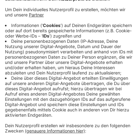
Alle, die wollen, können sich impfen lassen. Im
Impfzentrum allerdings werden nur
Zweitimpfungen gemacht, dort fehlt der
Impfstoff. Die Betriebsärztinnen und -ärzte in den
Unternehmen sollten eigentlich auch starten, auch
hier fehlt der Impfstoff, heißt es von der IHK. Die
Hausarztpraxen sind nach wie vor telefonisch
kaum noch erreichbar, hinzu kämen jetzt viele
Anfragen per Mail. Mehr als 100 Prozent zu
arbeiten, gehe eben nicht, sagt Altermann.
Immerhin habe man das Impfangebot jetzt in die
Fläche gebracht.
Veröffentlicht:
Dienstag, 08.06.2021 06:54
Anzeige