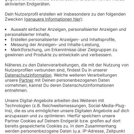
Das zufälligste Wissen der Welt mit Hendrik
Frost
Anzeige
Das gesamte Wissen ist immer dabei: Dank
Smartphone und Wikipedia haben die meisten von uns
quasi das sämtliches Wissen der Menschheit ständig
in der Hosentasche. Immerhin gibt es fast 3 Millionen
deutsche Wikipedia-Artikel. Und unser Moderator
Hendrik Frost dachte sich: 'Es wird Zeit, dass sich das
alles mal jemand durchliest!'
Anzeige