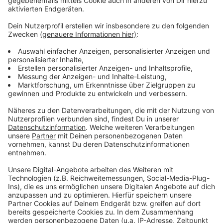
Anzeige
Das zufälligste Wissen der Welt mit Hendrik
Frost
Anzeige
Das gesamte Wissen ist immer dabei: Dank
Smartphone und Wikipedia haben die meisten von uns
quasi das sämtliches Wissen der Menschheit ständig
in der Hosentasche. Immerhin gibt es fast 3 Millionen
deutsche Wikipedia-Artikel. Und unser Moderator
Hendrik Frost dachte sich: 'Es wird Zeit, dass sich das
alles mal jemand durchliest!'
Anzeige