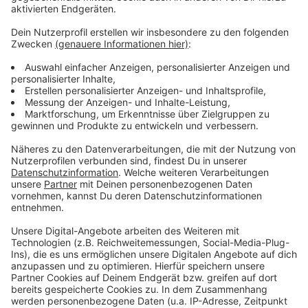
Das zufälligste Wissen der Welt mit Hendrik
Frost
Anzeige
Das gesamte Wissen ist immer dabei: Dank
Smartphone und Wikipedia haben die meisten von uns
quasi das sämtliches Wissen der Menschheit ständig
in der Hosentasche. Immerhin gibt es fast 3 Millionen
deutsche Wikipedia-Artikel. Und unser Moderator
Hendrik Frost dachte sich: 'Es wird Zeit, dass sich das
alles mal jemand durchliest!'
Anzeige