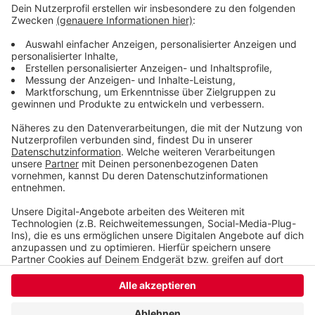
Das gesamte Wissen ist immer dabei: Dank
Smartphone und Wikipedia haben die meisten von uns
quasi das sämtliches Wissen der Menschheit ständig
in der Hosentasche. Immerhin gibt es fast 3 Millionen
deutsche Wikipedia-Artikel. Und unser Moderator
Hendrik Frost dachte sich: 'Es wird Zeit, dass sich das
alles mal jemand durchliest!'
Anzeige
Anzeige
Anzeige