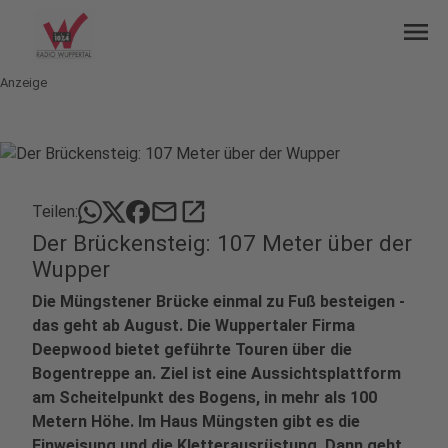
menu
Anzeige
mail
open_in_new
Teilen:
Der Brückensteig: 107 Meter über der
Wupper
Die Müngstener Brücke einmal zu Fuß besteigen -
das geht ab August. Die Wuppertaler Firma
Deepwood bietet geführte Touren über die
Bogentreppe an. Ziel ist eine Aussichtsplattform
am Scheitelpunkt des Bogens, in mehr als 100
Metern Höhe. Im Haus Müngsten gibt es die
Einweisung und die Kletterausrüstung. Dann geht