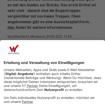
es mit den Guides zur Brücke. Das erste Drittel ist
sehr steil - danach sind die Bogentreppen
vergleichbar mit normalen Treppen. Oben
angekommen gibt es eine Aussichtsplattform.
Hier
findet ihr weitere Informationen.
Veröffentlicht:
Mittwoch, 09.06.2021 11:09
Anzeige
Ab sofort gibt es
hier
Gutscheine für die Touren. Die
kosten dann nur 55 Euro. Ab dem 01. August kostet
die Tour 79 Euro, ermäßigt (für Schüler:innen und
Student:innen) 69 Euro, außerdem soll es ggf. noch
ermäßigte Gruppentarife geben.
Anzeige