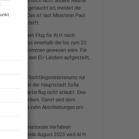
 Gesetzeslage noch nicht andere Räume
H. wieder aufgetaucht ist, meldet die
B Bielefeld
. Das ist laut Ministerin Paul
chende Vorschrift.
h, einen neuen Flug für Al H. nach
avon aus, dass innerhalb der bis zum 20.
lug mehr zu bekommen gewesen wäre. Für
 jeweils von den EU-Ländern aufgestellt,
n sollen.
en des NRW-Flüchtlingsministeriums nur
sschließlich in der Hauptstadt Sofia
 wie ein Charterflug nicht erlaubt. Eine
pro Flug befördern. Damit sind dem
etisch nur etwa zehn Abschiebungen pro
vom Bamf ins nationale Verfahren
mf geprüft. Ende August 2023 wird Al H.