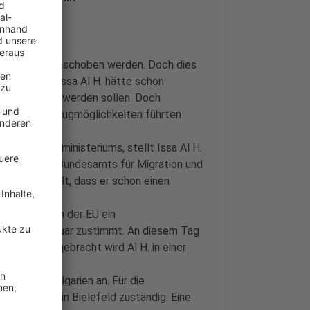
. August abgeschoben werden. Doch dies
ie. Fakt ist: Issa Al H. hätte schon
n überstellt werden sollen. Doch
 fehlende Flugmöglichkeiten führten
 Flüchtlingsministeriums, stellt Issa Al H.
nstelle des Bundesamts für Migration und
ird festgestellt, dass er schon einen
ublin-Regeln der EU ein
 am 20. Februar zustimmt. An diesem Tag
rung. Untergebracht wird Al H. in einer
ung nach Bulgarien an. Für die
 kurz ZAB - in Bielefeld zuständig. Eine