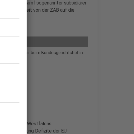
m durch das Bamf sogenannter subsidiärer
e Zuständigkeit von der ZAB auf die
Weg zum Richter beim Bundesgerichtshof in
cht Nordrhein-Westfalens
rte Abschiebung Defizite der EU-