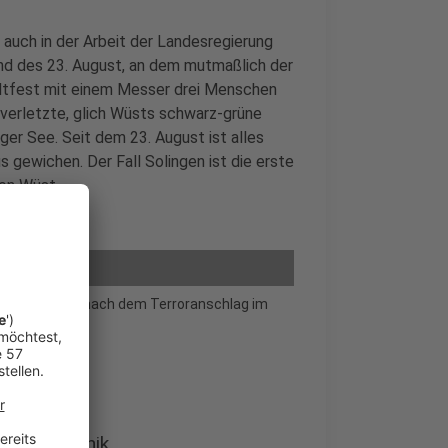
auch in der Arbeit der Landesregierung
nd des 23. August, an dem mutmaßlich der
tadtfest mit einem Messer drei Menschen
 verletzte, glich Wüsts schwarz-grüne
ger See. Seit dem 23. August ist alles
 gewichen. Der Fall Solingen ist die erste
von Wüst.
ger-Innenstadt nach dem Terroranschlag im
f: Die Chronik