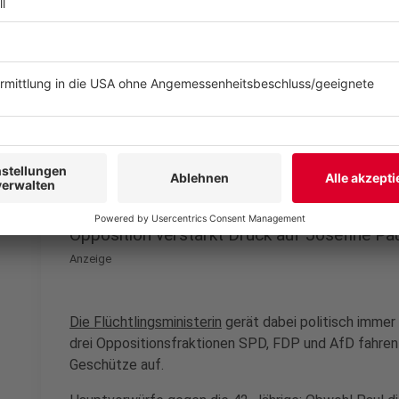
Vorschriften und ein "fehleranfälliges System" mitv
bis 15 Prozent der sogenannten Dublin-Überstellun
Behörden hätten täglich mit ähnlich gelagerten Fällen
unsere Verantwortung, jetzt aufzuklären und aufzuar
Verantwortung [...]".
Tatsache sei, dass fehlgeschlagene Überstellungen e
Anzeige
Opposition verstärkt Druck auf Josefine Pa
Anzeige
Die Flüchtlingsministerin
gerät dabei politisch immer
drei Oppositionsfraktionen SPD, FDP und AfD fahren
Geschütze auf.