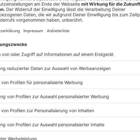
Die Behördenvertreter durften 2023 nach damaliger
der Flüchtlingsunterkunft durchsuchen. Dass Issa Al 
Leitung der Notunterkunft Paderborn nicht an die
ZA
zwar ein Versäumnis, aber es gab auch keine entspre
Die ZAB wiederum unternimmt keinen weiteren Versuc
Bulgarien anzumelden. Möglicherweise ging die ZAB d
August laufende Rückführungsfrist sowieso kein F
die Rückführungen gelten strenge Regeln. Sie werden
in die die abgelehnten Asylbewerber überstellt werde
Im Fall Bulgarien dürfen Abschiebeflüge nach Angab
von Montag bis Donnerstag zwischen 9 und 14 Uhr au
landen. Eine Überstellung auf dem Landweg ist ebenso
Airline darf maximal zwei abzuschiebende Personen 
Ministerium zufolge für alle 16 Bundesländer theor
Woche nach Bulgarien möglich.
Issa Al H. wird nach Ablauf der Sechs-Monats-Frist 
übernommen, das heißt, sein Asylantrag wird vom Ba