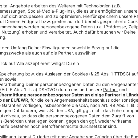
ZAB arbeitet für das Land NRW, wird aber vom 
Am 21. März 2023 meldet die ZAB den Flug nach 
Zentralstelle für Flugabschiebungen NRW an. Am 
in der Notunterkunft erfolgen, um Al H. nach Düs
um 7:20 Uhr geplant. Doch Al H. ist nicht anzutr
taucht am 5. Juni tagsüber auch wieder dort auf
Anzeige
Solingen-Attentäter: Kein weiterer Rückfüh
Anzeige
Ob er gewarnt wurde, ist nach derzeitigem Stand unm
Ausländerbehörden kündigen Überstellungen laut Min
Flüchtlingsministerin Josefine Paul war der Mann ni
hätte
das Bamf
die Überstellungsfrist auf 18 Monat