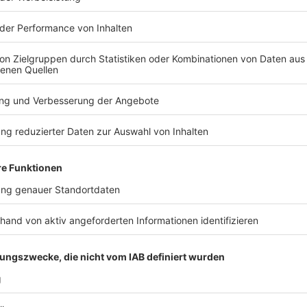
nach Solingen überwiesen. Am 13. Dezember wird ih
Schutz zuerkannt. Damit geht die ausländerrechtlich
kommunale Ausländerbehörde über.
Anzeige
©
picture alliance/dpa | Uli Deck
Der mutmaßliche Terrorattentäter Issa Al H. auf dem 
Karlsruhe
Anzeige
Ministerin spricht von Fehlern im System
Anzeige
In einer Sondersitzung im Düsseldorfer Landtag ma
Flüchtlingsministerin
Josefine Paul
für die gescheite