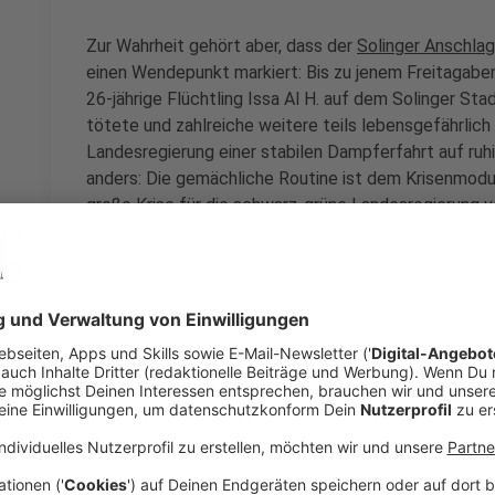
Zur Wahrheit gehört aber, dass der
Solinger Anschlag
einen Wendepunkt markiert: Bis zu jenem Freitagabe
26-jährige Flüchtling Issa Al H. auf dem Solinger S
tötete und zahlreiche weitere teils lebensgefährlich
Landesregierung einer stabilen Dampferfahrt auf ruhi
anders: Die gemächliche Routine ist dem Krisenmodus
große Krise für die schwarz-grüne Landesregierung 
Anzeige
©
picture alliance/dpa | Federico Gambarini
Kerzen und Blumen an einer Gedenkstelle in der Solin
August 2024
Anzeige
Gescheiterte Abschiebung - vieles lief schie