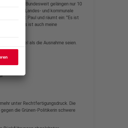
erantwortlich. Bundesweit gelängen nur 10
gen. Bundes-, Landes- und kommunale
 zu tun, sagt Paul und räumt ein: "Es ist
beiten, und es ist auch meine
her die Regel als die Ausnahme seien.
ul
 mehr unter Rechtfertigungsdruck. Die
 gegen die Grünen-Politikerin schwere