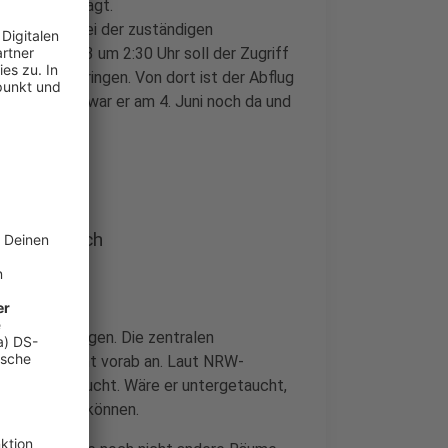
Bamf beauftragt.
Bulgarien bei der zuständigen
5. Juni 2023 um 2:30 Uhr soll der Zugriff
seldorf zu bringen. Von dort ist der Abflug
effen - dabei war er am 4. Juni noch da und
.
rungsversuch
öglich zu sagen. Die zentralen
isterium nicht vorab an. Laut NRW-
cht untergetaucht. Wäre er untergetaucht,
e verlängern können.