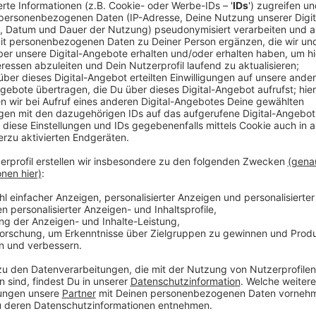
Anzeige
Der mutmaßliche Täter sollte lange vor dem 23
scheiterte - vor allem an den Wirren der Bürokrat
vergangenes Jahr aus Deutschland nach Bulgarie
Behördenversäumnisse auf mehreren Ebenen und
dazu, dass er im Land blieb.
Laut einer Übersicht des nordrhein-westfälischen
Ende Januar 2023 einen Asylantrag bei der Auße
Flüchtlinge - kurz "Bamf" - in Bielefeld. Dabei w
Antrag in Bulgarien gestellt hatte.
Am 7. Februar 2024 stellt das Bamf gemäß der D
Übernahmeersuchen an Bulgarien, dem Bulgarien
beginnt eine sechsmonatige Frist für die Rückfüh
Notunterkunft des Landes in Paderborn.
Am 16. März 2023 ordnet das Bamf die Überstell
Durchführung ist die Zentrale Ausländerbehörde -