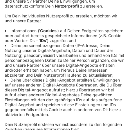
Diesen Samstag spielen wir in eurem Lieblingsradio
alle Hits aus dem buntesten Jahrzehnt.
Wir sorgen in diesen Tagen für etwas Ablenkung und
das geht am besten mit Musik.
Feiert mit in den eigenen 4 Wänden zu den Hits von
Nena, Michael Jackson, Madonna, A-ha, Tina Turner
und vielen mehr.
Und das Beste: Wir spielen eure Wünsche! Füllt das
Formular aus und erzählt uns von eurem Lieblingshit
und von eurer 80er-Geschichte. Telefonnummer dazu
und wir rufen euch zurück.
Der beste Mix Spezial – der große 80er Tag. Samstag
ab 8 Uhr bei uns.
Anzeige