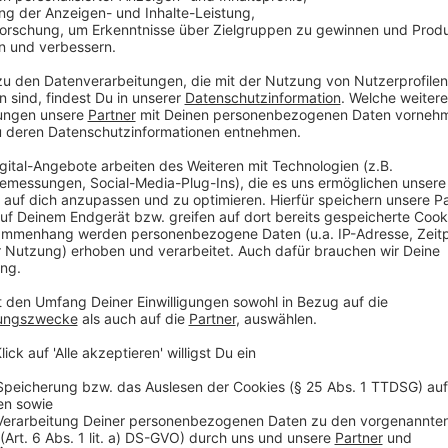
Öl zum Braten
Für die Füllung:
4 Stk. Äpfel (Cox Orange oder
Bosko
1 EL Röstzwiebeln
etwas Calvados
Anzeige
Und so bereitet ihr das Essen zu
Anzeige
Die Haut der Entenbrüste rautenförmig einritzen
einschneiden.
Die Äpfel schälen, entkernen und in Haselnussg
Zucker in einer Pfanne karamellisieren und die 