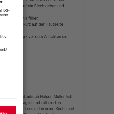
schwenken. Auf ein Blech geben und
enbrüste damit füllen.
en, umdrehen kurz auf der Hautseite
tur garen. Kurz vor dem Anrichten die
che im Radio. Starkoch Nelson Müller lädt
orgt er uns täglich mit raffinierten
Nelson nimmt uns mit in seine Küche und