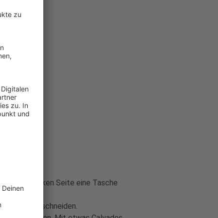
op)
. Von der dicken Seite eine Tasche
roße Stücke schneiden.
Äpfel hinzufügen. Mit etwas Calvados