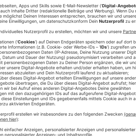
Comedy
Der Kitchen Club by Nelson Mül
Entenbrust"
Anzeige
Das Rezept: "Gefüllte Entenbrust"
Anzeige
Zutaten:
4 Stk. Entenbrüste à 160 g
Salz, Pfeffer aus der Mühle