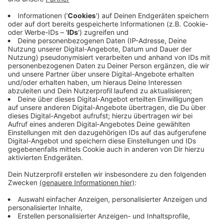
Anzeige
Das Rezept: "N.Y. Cheesecake"
Anzeige
Zutaten für den N.Y. Cheesecake
Für den Boden
200g Kekse, am besten Butterkekse
100g Butter
Für den Belag
200g Zucker
3 EL Speisestärke
600g Frischkäse
200g Magerquark