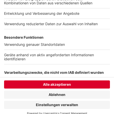
schmeckt!"
Nelson Müller live erleben? Hier gibt es
Infos zu den
Terminen
.
Anzeige
Anzeige
Anzeige
Anzeige