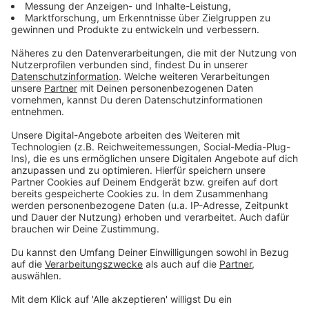
150g Sahne
1 Ei
2 EL Zitronensaft
Für den Guss
250g Schmand
2 EL Zucker
1 Pck.Vanillezucker
1 TL Zitronensaft
Anzeige
Und so bereitet ihr das Essen zu
Anzeige
Butterkekse zerbröseln, gut mit der flüssigen
Butter vermischen und die Mischung auf den