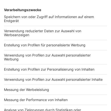
Das ist der Kitchen Club by Nelson Müller
Anzeige
Bei euch läuft das Radio in der Küche, bei uns die
Küche im Radio. Starkoch Nelson Müller lädt uns
exklusiv in seinen Kitchen Club ein. Ab sofort versorgt
er uns täglich mit raffinierten Rezepten zum
Nachkochen oder Nachkochen lassen. Nelson nimmt
uns mit in seine Küche und weiht uns in die
Geheimnisse eines bekannten Profikochs ein. Der
Kitchen Club by Nelson Müller ist etwas für alle
Gourmets und Gourmüsen. Für alle von euch, die
wissen, dass Kardamom ein Gewürz ist und kein
Ersatzteil fürs Auto. Das ist "Foodtainment" der
Extraklasse. Feinste Küche, die man überall genießen
kann. Serviert in eurem Lieblingsradio. Bon Appetit -
oder wie Nelson es sagt: "Macht nix, wenn's