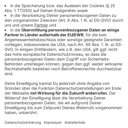
Boden einer Backform drücken. Bei 180 Grad im
vorgeheizten Ofen 5 bis 10 Minuten vorbacken,
dann herausholen.
Den Zucker mit Stärke, Frischkäse und
Magerquark cremig rühren. Das Ei, die Sahne und
den Zitronensaft dazugeben und alles glatt
rühren.
Die Creme auf den vorgebackenen Boden
streichen und den Kuchen weitere 45 Minuten
backen. Wenn der Rand leicht braun ist,
herausnehmen.
Die Zutaten für den Guss miteinander verrühren,
den Guss auf den Kuchen streichen und den
Kuchen nochmal 5 Minuten backen.
Am besten über Nacht auskühlen lassen.
Anzeige