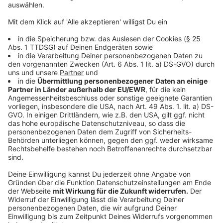
Viertel Liter Kürbiskernöl
Anzeige
So bereitet ihr die Kürbisvariationen vor
Anzeige
Wir benötigen Ihre
Zustimmung, um den YouTube
Video-Service zu laden!
Wir verwenden einen Service eines
Drittanbieters, um Videoinhalte
einzubetten. Dieser Service kann
Daten zu Ihren Aktivitäten
sammeln. Bitte lesen Sie die