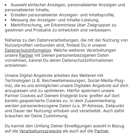
eine Prise Zucker
1 Ei
20g Parmesankäse
5g Mehl
etwas Öl
Zutaten für karamellisierte Kürbiskerne
Kürbiskerne
Zucker
Wasser
Chilipulver
Zutaten für eine Kürbismayonnaise
3 Eigelbe
Limettensaft
Salz
Pfeffer
Viertel Liter Rapsöl