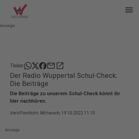
menu
Anzeige
mail
open_in_new
Teilen:
Der Radio Wuppertal Schul-Check:
Die Beiträge
Die Beiträge zu unserem Schul-Check könnt ihr
hier nachhören.
Veröffentlicht:
Mittwoch, 19.10.2022 11:10
Anzeige