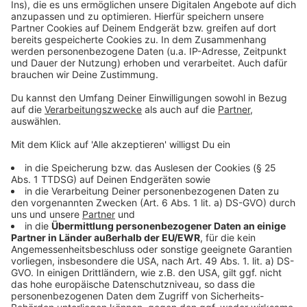
Management Platform
©
Copyright TOBIS Film GmbH
Eh sich JJ versieht, steht er als "Lehrer" vor Sophies
Klasse.
Anzeige
©
Copyright TOBIS Film GmbH
Lektion 1 in der Spionage-Ausbildung: Ganz cool von
einer Explosion weggehen.
Anzeige