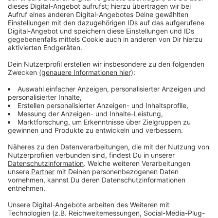
Wir benötigen Ihre
Zustimmung, um den YouTube
Video-Service zu laden!
Wir verwenden einen Service eines
Drittanbieters, um Videoinhalte
einzubetten. Dieser Service kann
Daten zu Ihren Aktivitäten
sammeln. Bitte lesen Sie die
Details durch und stimmen Sie der
Nutzung des Service zu, um dieses
Video anzusehen.
Mehr Informationen
Sophie hat es faustdick hinter den Ohren und mit JJ
hat sie nun einen Ausbilder an der Hand.
Akzeptieren
Anzeige
powered by
Usercentrics Consent