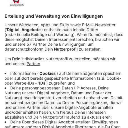
Veröffentlicht:
Mittwoch, 11.03.2020 15:35
Anzeige
Doch die Tochter des Haues, die neunjährige Sophie
(Chloe Coleman), hat es faustdick hinter den Ohren.
Sie entdeckt die versteckten Kameras in der Wohnung
und findet auch schnell heraus, von wo aus ihre Familie
beobachtet wird. Dabei trifft sie auf JJ und seine
Partnerin Bobbi (Kristeen Schaal). Doch Sophie hat gar
kein Interesse daran, die beiden Spione auffliegen zu
lassen. Sie hält den Mund, wenn sie JJ als
Gegenleistung zur Spionin ausbildet. Für den harten
CIA-Agenten kommt damit eine echte Reifeprüfung
auf ihn zu.
Anzeige