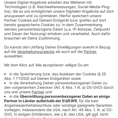
Video anzusehen.
Mehr Informationen
Eddies neuer „Job“ ist alles andere als einfach, denn
Igor hat gewisse Ansprüche. Zudem muss Eddie bald
Akzeptieren
feststellen, dass die langsame Verwandlung in einen
powered by
Usercentrics Consent
Vampir im Alltag ziemlich lästig sein kann…
Management Platform
Anzeige
©
Copyright: Pro 7 / Joyn
Eddie hat schon bald des öfteren mit Leichen zu tun.
Anzeige
©
Copyright: Pro 7 / Joyn