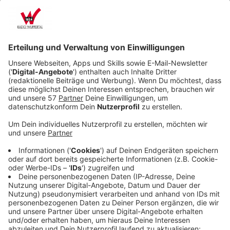
Veröffentlicht:
Dienstag, 08.10.2024 18:28
Anzeige
Doch diese Hausbesichtigung hat er sich dann doch
ein bisschen anders vorgestellt. Denn im Keller des
Hauses macht er Bekanntschaft mit dem Vampir Igor
(Rocko Schamoni). Die Begegnung geht für Eddie
leider nicht glimpflich aus und ist erst der Anfang
seines ganz persönlichen Albtraums. Denn Igor beißt
ihm in den Fuß und Eddie beginnt ein Vampir zu werden.
Eddie hatte allerdings andere Pläne für sein Leben, als
zu einem unsterblichen Blutsauger zu werden. Doch er
hat noch eine Chance: 30 Tage lang hat Eddie Zeit, ehe
die Verwandlung abgeschlossen sein wird. In dieser
Zeit soll er Igor als Sklave und „Upir“ treue Dienste
leisten. Sollte Igor mit der Arbeit zufrieden sein, hat