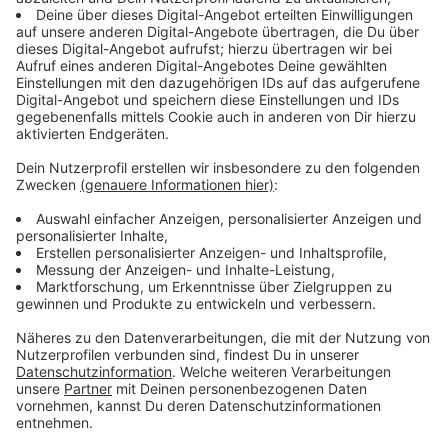
Eddie die Chance in einen Menschen zurückverwandelt
zu werden…
Streaming-Dienst: Pro 7 / Joyn
Anzeige
Wir benötigen Ihre
Zustimmung, um den YouTube
Video-Service zu laden!
Wir verwenden einen Service eines
Drittanbieters, um Videoinhalte
einzubetten. Dieser Service kann
Daten zu Ihren Aktivitäten
sammeln. Bitte lesen Sie die
Details durch und stimmen Sie der
Nutzung des Service zu, um dieses