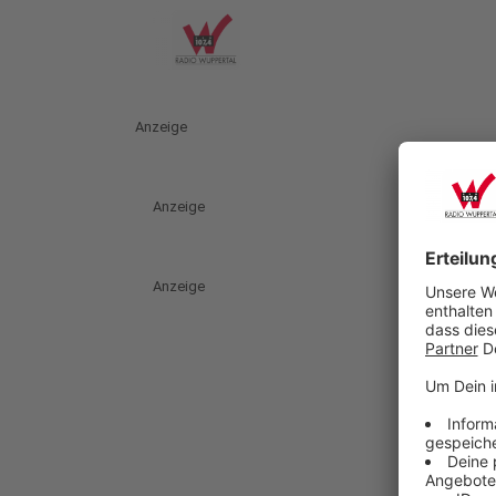
Anzeige
Anzeige
Anzeige