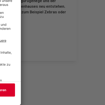
hen- und Kängurugehege und der
lb des Elefantenhauses neu entstehen.
e Tiere wie zum Beispiel Zebras oder