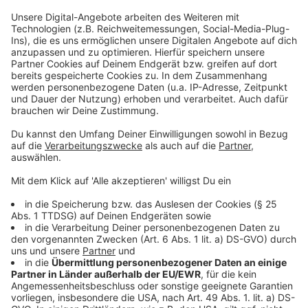
Das Durchschnittsalter der Ärztinnen und Ärzte liegt
bundesweit bei 54,5 Jahren, wie aus den Daten des
Bundesarztregisters mit Stichtag 31. Dezember 2024
hervorgeht. In der Region Nordrhein liegt es bei 53,6
und in Westfalen-Lippe bei 54,1. Bei der Dichte der
Hausärzte ist die Region Westfalen-Lippe sogar
Schlusslicht - mit knapp 60
Hausärzten pro 100.000 Einwohnern. Nordrhein liegt
mit gut 66 im Mittelfeld.
KBV-Chef Andreas Gassen sagte: "Noch ist
Deutschland Praxenland." Doch klar sei auch: "Die
Ressource Arztpraxis ist kein Selbstläufer, und die
Ressource Arztzeit bleibt ein knappes Gut." Immer
mehr junge Medizinerinnen und Mediziner entschieden
sich für eine Anstellung, statt eine eigene Praxis zu
führen, oder für Arbeit in Teilzeit. Dabei gehe es um die