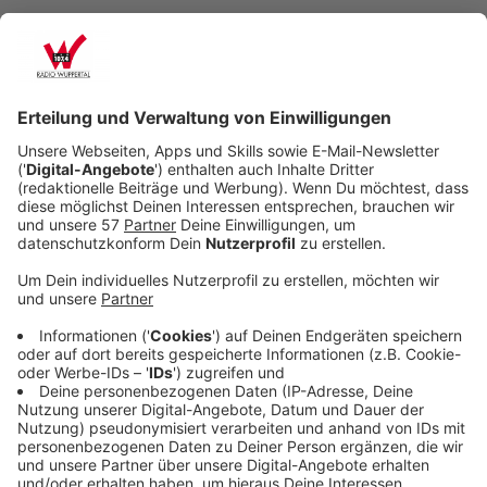
Veröffentlicht:
Mittwoch, 26.03.2025 11:42
Anzeige
Zwischen den Regionen Nordrhein und Westfalen-
Lippe gibt es erhebliche Unterschiede im Umfang der
ärztlichen Versorgung. Während in Nordrhein auf
100.000 Einwohner etwa 240 Ärztinnen, Ärzte und
Psychotherapeuten kommen, sind es in Westfalen-
Lippe nur rund 204. Im Vergleich mit anderen
Bundesländern liegt Nordrhein damit auf Rang 4,
während Westfalen-Lippe auf dem drittletzten Platz
rangiert, wie aus einer Auswertung der
Kassenärztlichen Bundesvereinigung (KBV) hervorgeht,
die der Nachrichtenagentur dpa vorliegt.
Vor Nordrhein liegen demnach nur die Stadtstaaten