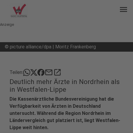
menu
Anzeige
©
picture alliance/dpa | Moritz Frankenberg
mail
open_in_new
Teilen:
Deutlich mehr Ärzte in Nordrhein als
in Westfalen-Lippe
Die Kassenärztliche Bundesvereinigung hat die
Verfügbarkeit von Ärzten in Deutschland
untersucht. Während die Region Nordrhein im
Ländervergleich gut platziert ist, liegt Westfalen-
Lippe weit hinten.