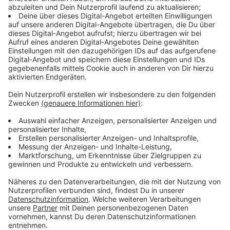
Hamburg (310), Bremen (308) und Berlin (299). Hinter
Westfalen-Lippe liegen nur Sachsen-Anhalt (204) und
Brandenburg (201). Gelistet wurden die Ärztinnen und
Ärzte sowie Psychotherapeuten nach den jeweiligen
KV-Regionen, also alle Bundesländer, nur NRW wird
nach den Regionen Nordrhein und Westfalen-Lippe
aufgeteilt. Der Teilzeitanteil stieg bundesweit von
35,8 Prozent auf 37,9 Prozent.
Anzeige
Anzeige
Westfalen-Lippe bundesweites Schlusslicht
bei Hausarztdichte
Anzeige