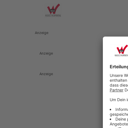
Anzeige
Anzeige
Anzeige