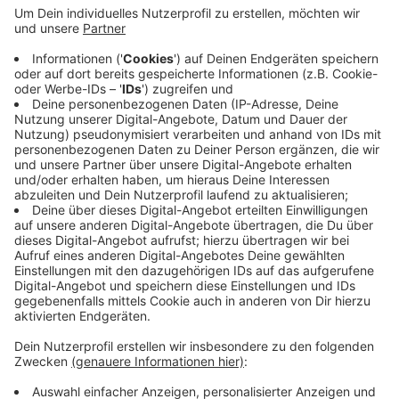
Gartens abgegeben werden. Nicht die ganze Fläche
gehört allerdings der Stadt, entscheidende Teile
sind in Privatbesitz, sagt Baudezernent Frank
Meyer. Der Umbau könnte in zwei Jahren (2023)
beginnen. Er wird 1,6 Millionen Euro kosten, davon
trägt die Stadt etwas mehr als 300.000 Euro, der
Rest kommt aus der Städtebauförderung des
Landes.
Veröffentlicht:
Dienstag, 11.05.2021 05:54
Anzeige
Anzeige