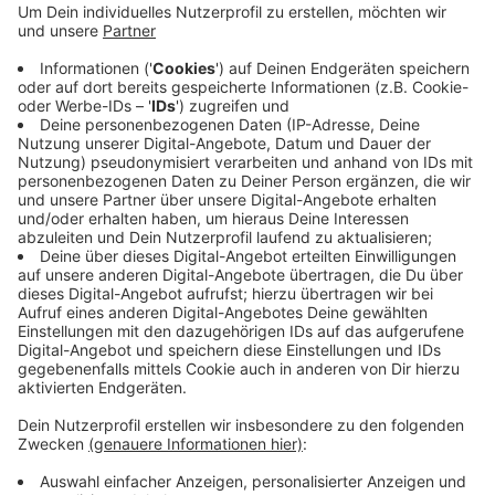
gemietet und neue Beschäftigte eingestellt. Die
Belegschaft in dem Sortierzentrum ist knapp ein
Viertel größer als sonst. Wer zu Weihnachten noch
Pakete verschicken will, sollte das heute machen.
Dann garantiert DHL, dass sie noch pünktlich
ankommen. Bei Briefen und Postkarten reicht
morgen.
Veröffentlicht:
Freitag, 20.12.2024 06:21
Anzeige
Anzeige