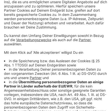
Video-Service zu laden!
Wir verwenden einen Service eines
Drittanbieters, um Videoinhalte
einzubetten. Dieser Service kann
Daten zu Ihren Aktivitäten
sammeln. Bitte lesen Sie die
Details durch und stimmen Sie der
Nutzung des Service zu, um dieses
Video anzusehen.
Mehr Informationen
Die Ärzte mit ihrem Song für die Corona-Zeit: "Ein Lied
für Jetzt"
Akzeptieren
Anzeige
powered by
Usercentrics Consent
Management Platform