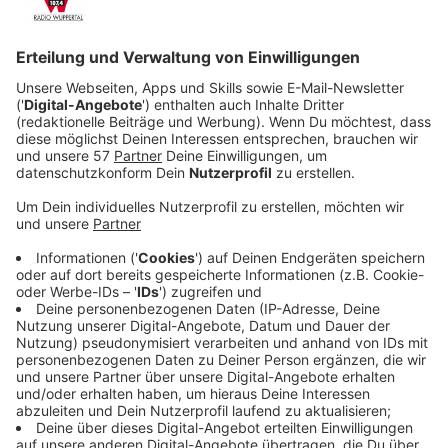
Veröffentlicht:
Freitag, 27.03.2020 12:34
Anzeige
Farin Urlaub, Bela B und Rod Gonzalez veröffentlichen
2020 en neues Album. Und nach achtjähriger Pause
werden "Die Ärzte" auch noch wieder auf große
Deutschland-Tournee gehen. Die Tickets waren
natürlich binnen weniger Minuten ausverkauft.
Anzeige
Die ersten Konzerte finden zwar erst im November
statt, doch wer weiß schon angesichts der derzeitigen
Coronavirus-Lage, ob und wann geplante Termine,
Veranstaltungen und Konzerte gestartet werden