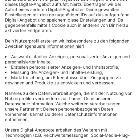
dürfen.
Anzeige
Und weil wir uns gerade in dieser Corona-Pandemie
befinden, haben Die Ärzte unvermittelt einen Song
veröffentlicht. Produziert in ihrer selbst gewählten
Quarantäne. Er heißt: "Ein Lied für Jetzt". Es sei ein
Lied für drinnen.
Die Ärzte singen über das
Zuhausebleiben an sich, das Klopapier-Drama und
vieles mehr. Hier könnt ihr euch den Song in voller
Länge im Video anschauen.
Anzeige
Wir benötigen Ihre
Zustimmung, um den YouTube