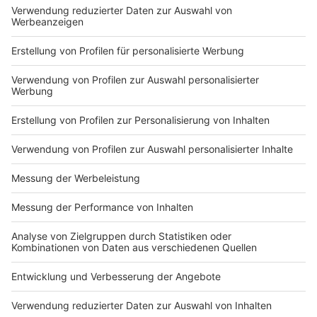
wo Hilfe dringend gebraucht wird.
Seit über 27 Jahren unterstützen wir zusammen mit
unserer Aktion Lichtblicke bedürftige Kinder und
Familien aus NRW. Wer hätte mit Start Ende der 90er
Jahre gedacht, dass unsere Aktion Lichtblicke so
erfolgreich sein würde? NRW-weit sind über 98
Millionen an Spendengeldern eingegangen. Damit
konnten wir über 305.000 Kindern und ihren Familien
wieder ein Lachen schenken.
Die Aktion Lichtblicke e.V.
kümmert sich besonders um
Menschen unter uns, die schwere Schicksalsschläge
hinnehmen müssen: Die Schwachen und
Benachteiligten in unserer Gesellschaft, die keine
Lobby für ihre Anliegen haben. Hier sind es vor allem
Kinder, die besonders unter den Notsituationen leiden,
in die ihre Familien geraten. Und gerade den Kleinsten