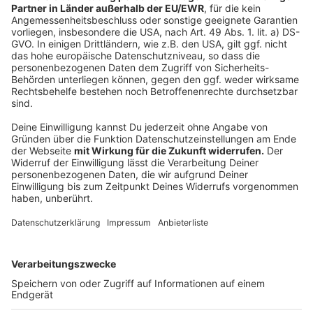
Die Lichtblicke-Auktionen haben in diesem Jahr
48.949,45 Euro für die Aktion Lichtblicke eingebracht
Anzeige
Die Aktion Lichtblicke hilft seit weit mehr als
25 Jahren
Anzeige
Die
Aktion Lichtblicke
ist eine gemeinsame
Spendeninitiative der 45 NRW-Lokalradios, der Caritas,
der Diakonie sowie zahlreicher Unterstützer vor Ort.
Sie unterstützt seit über 27 Jahren Kinder und
Familien in Nordrhein-Westfalen, die sich in
außergewöhnlichen Notlagen befinden. Jeder
gespendete Euro bleibt in NRW und kommt dort an,