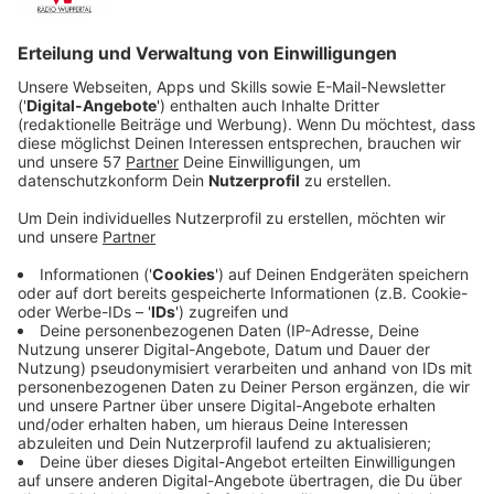
Veröffentlicht:
Mittwoch, 24.03.2021 20:25
Anzeige
Die Waise Bea (Thaddea Graham), ihre Schwester
Jessie (Darci Shaw) und deren Freunde Billy (Jojo
Macari), Spike (McKell David) und Leo (Harrison
Osterfield) kennen jeden Winkel in London. Und als sich
in der britischen Hauptstadt merkwürdige
Vorkommnisse häufen, wird die Truppe von Dr. Watson
(Royce Pierreson) angeheuert, um Nachforschungen
anzustellen. Was für die Jugendlichen zunächst wie ein
neues Abenteuer klingt, wird sehr schnell sehr
gefährlich. Denn hinter den Vorkommnissen stecken
finstere Mächte…
Streaming-Dienst: Netflix