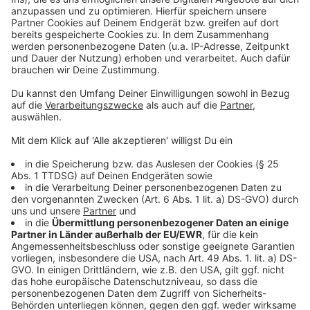
©
Copyright: Netflix
Bea und ihre Schwester Jessie rätseln. Dr. Watson hat
ihnen nicht die komplette Wahrheit gesagt.
Anzeige
©
Copyright: Netflix
Die Bakerstreet-Bande steht vor einem Rätsel. In
London geschehen merkwürdige Dinge und ihre
Auftraggeber scheinen nicht ganz unschuldig zu sein...
Anzeige