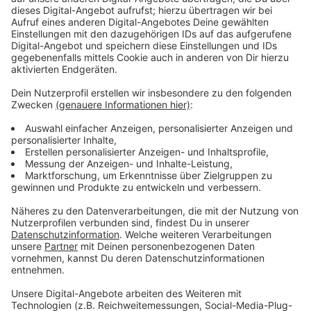
Wir benötigen Ihre
Zustimmung, um den YouTube
Video-Service zu laden!
Wir verwenden einen Service eines
Drittanbieters, um Videoinhalte
einzubetten. Dieser Service kann
Daten zu Ihren Aktivitäten
sammeln. Bitte lesen Sie die
Details durch und stimmen Sie der
Nutzung des Service zu, um dieses
Video anzusehen.
Mehr Informationen
Die Frauenleichen wurden seltsam verziert. Lassen
sich dadurch Hinweise auf den Mörder oder die
Akzeptieren
Mörderin finden?
powered by
Usercentrics Consent
Anzeige
Management Platform