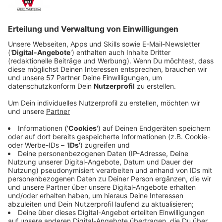
und seiner Tochter hat er sich zurückgezogen.
Veröffentlicht:
Dienstag, 22.10.2024 11:23
Anzeige
Als Dorfarzt im kleinen englischen Ort Manham
versucht er zur Ruhe zu kommen. Doch als mehrere
Frauen in dem kleinen Dorf getötet und grässlich
inszeniert zur Schau gestellt werden, ist die Expertise
von Dr. Hunter wieder gefragt. Denn der Möder wird
nicht aufhören…
Streaming-Dienst: Paramount+ / Netflix
Anzeige