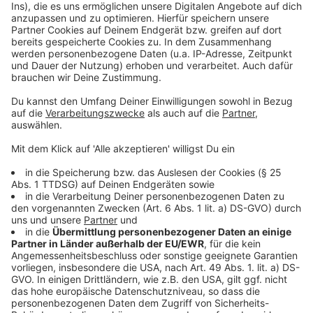
©
Copyright: Paramount+/ Netflix
An den Tatorten wird Dr. Hunter auch immer mit seiner
privaten Geschichte konfrontiert. Das ist nicht leicht
für ihn.
Anzeige
©
Copyright: Paramount+/ Netflix
Das Ermittlertrio kommt zu spät. Wieder ist ein
Mensch gestorben.
Anzeige