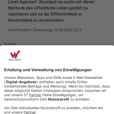
Level-Agenten". Russland versucht mit dieser
Methode das öffentliche Leben gezielt zu
sabotieren und so die Öffentlichkeit in
Deutschland zu verunsichern.
Veröffentlicht:
Donnerstag, 15.05.2025 12:57
Anzeige
Diese Nachricht hat in dieser Woche aufhorchen
lassen: In Köln, Konstanz und der Schweiz hat die
Polizei drei Ukrainer festgenommen. Der Verdacht: Sie
sollten im Auftrag Russlands Sprengsätze in
Päckchen verschicken, die auf dem Postweg
explodieren sollten. Solche Vorfälle sind bei uns
Deutschland kein Einzelfall:
20. Juli 2024:
Am Flughafen Leipzig explodiert ein