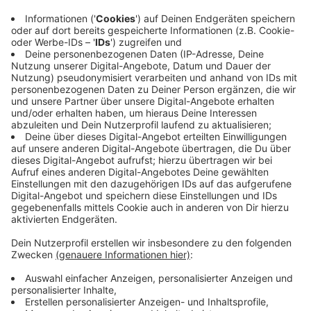
Paket - wie durch ein Wunder außerhalb der
Frachtmaschine, die an diesem Tag Verspätung
hatte.
5. Februar 2025:
Kurz vor der Bundestagswahl
wird in mehreren Bundesländern in die
Auspuffrohre von parkenden Autos Bauschaum
gesprüht.
Das sind nur zwei Beispiele, in denen die Behörden
sogenannte Low-Level-Agenten im Verdacht haben.
Jürgen Kayser, Chef des Verfassungsschutzes in NRW
sagt, dass dahinter Russland steckt. Es würden
Menschen engagiert, die keine besonderen
Vorkenntnisse benötigen: "Das sind Personen, die
oftmals übers Internet über soziale Medien
angeworben werden, dort Geld bekommen für ihre
Aufträge und gar nicht unbedingt erkennen können,
dass sie jetzt direkt im Auftrag Russlands handeln."
Anzeige