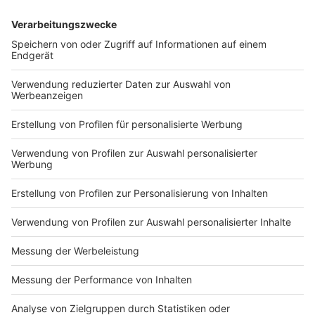
Anzeige
Reul verweist auf funktionierenden Staat
Anzeige
Bei der Vorstellung der Ermittlungserfolge gegen die
drei Männer in Köln, Konstanz und der Schweiz sagte
NRW-Innenminister Reul, solche Fälle werde es
häufiger geben, damit müsse man rechnen. Er zeigt
sich aber auch zuversichtlich, wenn er sagt: "Der Fall
hier zeigt, dass wir verdammt gut sind. Wenn die
Kölner Polizei und der Verfassungsschutz Nordrhein-
Westfalen in Zusammenarbeit mit dem Bund und jetzt
auch mit der Schweiz enttarnen und festnehmen
können, dann ist das ein Beweis, dass der Staat
funktioniert."