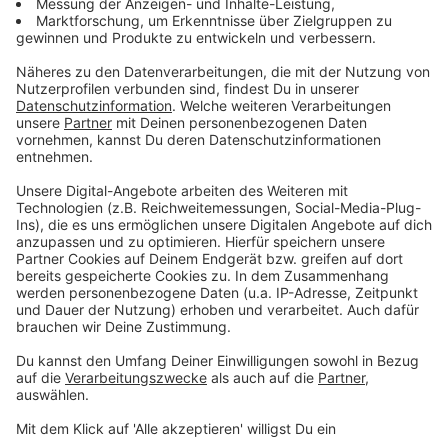
Rätselhafte Drohnen und Fälle von Sabotage
Anzeige
Die Agenten bekommen vergleichsweise wenig Geld -
bei der Bauschaum-Attacke sollen es 100 Euro pro
Auto gewesen sein. Seit Beginn des Angriffs
Russlands auf die Ukraine beobachten die
Nachrichtendienste auch noch andere Phänomene:
"Das sind Fälle, wo wir feststellen, dass kritische
Infrastrukturen mindestens ausgespäht werden, zum
Teil auch sabotiert werden oder eingebrochen wird.
Wir sehen Drohnen-Überflüge, die in der Vielzahl der
Fälle nicht ganz aufgeklärt werden können", zählt
Jürgen Kayser auf.