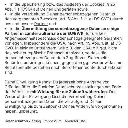
Anzeige
Doppelgänger-Kampagne mit Fakenews
Anzeige
Es gehe oft auch darum, Falschinformationen zu
verbreiten, sagt Kayser - beispielsweise mit Hilfe von
Fake-Seiten. Viel genutzte deutschen Nachrichten-
Portale werden täuschend echt kopiert, um Lügen
über Politiker zu verbreiten. Fachleute sprechen von
einer Doppelgänger-Kampagne, erläutert er: "Urheber
sind verschiedene Firmen, die in Russland ansässig sind
und mutmaßlich im Auftrag der russischen Regierung
handeln. Sie bauen die entsprechenden Fake-Seiten im
Netz auf. Es gibt eine klare Attribuierung in Richtung
Russland bei dieser Kampagne."