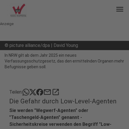
menu
Anzeige
©
picture alliance/dpa | David Young
In NRW gilt ab dem Jahr 2025 ein neues
Verfassungsschutzgesetz, das den ermittelnden Organen mehr
Befugnisse geben soll.
mail
open_in_new
Teilen:
Die Gefahr durch Low-Level-Agenten
Sie werden "Wegwerf-Agenten" oder
"Taschengeld-Agenten" genannt -
Sicherheitskreise verwenden den Begriff "Low-