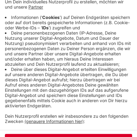
sogenanntes Waldklassenzimmer umgebaut. Wir
alle, aber auch Schulklassen und Kindergärten
können dort etwas über die Natur lernen.
Außerdem wurden Bänke aufgestellt und der
etwas zugewachsene Blick auf Langerfeld wieder
freigeschnitten.
Veröffentlicht:
Dienstag, 26.09.2023 10:17
Anzeige
Anzeige