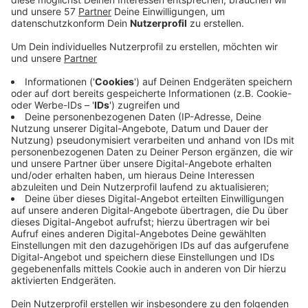
Prozent. Das drittbeste Ergebnis erreichte der
AfD-Kandidat Hartmut Beucker mit 16,4 Prozent.
Dahinter kommen Dagmar Liste-Frinker von den
Grünen mit 7,5 Prozent, Salvador Oberhaus von
der Linken mit 6,2 Prozent und Marcel Hafke von
der FDP mit 4,9 Prozent.
Im neuen Stadtrat ist die SPD die stärkste Kraft.
Mit 28,8 Prozent ist es ein nur leicht schlechteres
Ergebnis als vor fünf Jahren. Mehr Verluste gibt es
bei der CDU, sie kommt auf 22,2 Prozent.
Insgesamt ist der Stadtrat deutlich zerstückelter
als in der Vergangenheit. Mehrheiten zu finden
werde schwierig, sagt der Wuppertaler CDU-Chef
Johannes Slawig. Eine Zusammenarbeit mit der
AfD hat er ganz klar abgelehnt. Die AfD kommt auf
17,1 Prozent und ist drittstärkte Kraft im neuen
Stadtrat. Die Grünen holen 11,4 Prozent, dahinter
landen die Linke mit 8,4 und die FDP mit 4,2