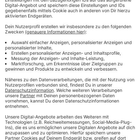
Anzeige
Dumme Fragen gibt es - wir liefern die
Antworten
Anzeige
Es soll ja bekanntlich keine dummen Fragen geben.
Aber sind wir mal ehrlich: Es gibt sie! Eine Sache fehlt
aber: Nämlich die Antwort. Die gibt es von uns. Dazu
haben wir uns valide Experten herangeholt, die die
wirklich dummen Fragen für euch trotzdem
fachgerecht beantworten.
Anzeige