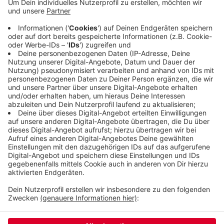
aber wieder zurücknehmen. Dass die Grünen sich
dem SPD-Vorschlag jetzt nicht anschließen wollen,
liegt nach Einschätzung der SPD an der schwarz-
grünen Koalition in Wuppertal. Die CDU sei in der
Drogenpolitik konservativ und die Grünen würden
da wohl Rücksicht nehmen.
Veröffentlicht:
Mittwoch, 25.09.2019 06:14
Anzeige
Anzeige