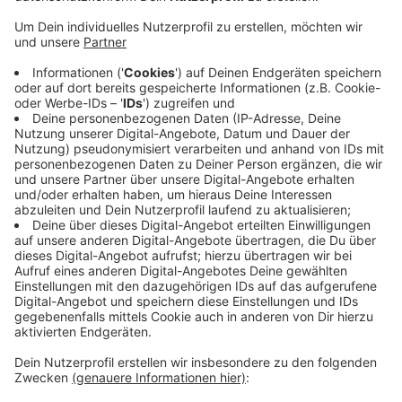
Coole Nummer!!
Spendet (min. 2€) mit der Angabe eures
Musikwunsches aus den 90s/00s an
www.paypal.me/djkribz
und feiert mit!
Alle Infos auf
https://www.facebook.com/DjKribz/
oder
https://www.instagram.com/dj_kribz/
Veröffentlicht:
Mittwoch, 16.06.2021 13:09
Anzeige