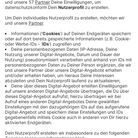
seien bei großen Bauvorhaben durchaus üblich. Es
geht um strittige Forderungen sowie Anwalts- und
Gutachterkosten von 26 Millionen Euro. Die Hälfte
davon ist zur Sicherheit schon im Budget für den
Döppersberg-Umbau eingeplant. Falls die Stadt am
Ende mehr als die Hälfte zahlen muss, würde der
Döppersberg-Umbau nach aktuellem Stand
nochmal teurer als die rund 154 Millionen Euro, die
zuletzt eingeplant wurden.
Die beiden neuen
Gebäude für das Infozentrum der Stadt und für
das Drogenberatungscafé Cosa werden laut
Slawig definitiv teurer als geplant - allein schon,
weil sich der Bau stark verzögert. Aber obwohl die
Gebäude am neuen Döppersberg entstehen,
werden sie von der Stadt nicht zum Döppersberg-
Umbau gezählt und erhöhen deshalb auch nicht
das Budget.
Veröffentlicht:
Freitag, 08.11.2019 06:39