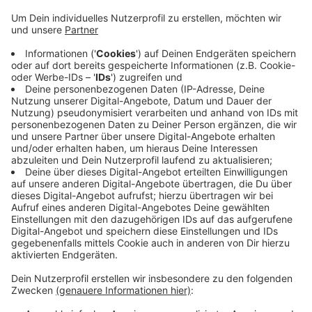
angekündigt - und das jetzt auch gemacht. Und
auch der Hauptangeklagte will das Urteil nicht
akzeptieren. Das Wuppertaler Landgericht hatte
vergangene Woche das Urteil des Amtsgerichts
bestätigt und die Berufungen verworfen. Der
Hauptangeklagte aus Wuppertal muss drei Jahre
ins Gefängnis. Ein ehemaliger
Sicherheitsmitarbeiter der Familie bekam wegen
Beihilfe zwei Jahre auf Bewährung. Aber die
Familie Schumacher sieht ihn als Drahtzieher und
will eine härtere Strafe.
Veröffentlicht:
Mittwoch, 10.12.2025 06:07
Anzeige